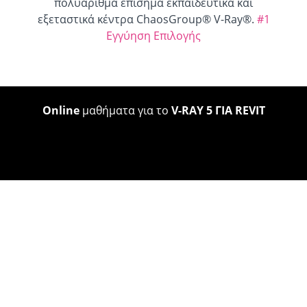
πολυάριθμα επίσημα εκπαιδευτικά και
εξεταστικά κέντρα ChaosGroup® V-Ray®.
#1
Εγγύηση Επιλογής
Online
μαθήματα για το
V-RAY 5 ΓΙΑ REVIT