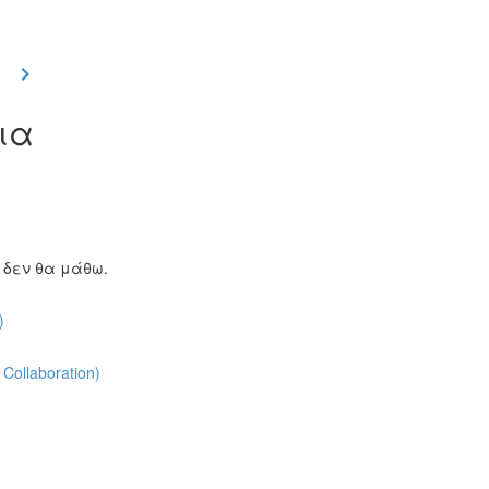
αια
ι δεν θα μάθω.
)
ollaboration)