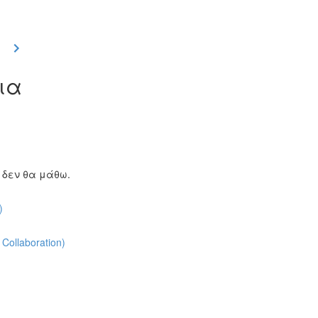
αια
ι δεν θα μάθω.
)
ollaboration)