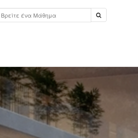
ρείτε
να
άθημα