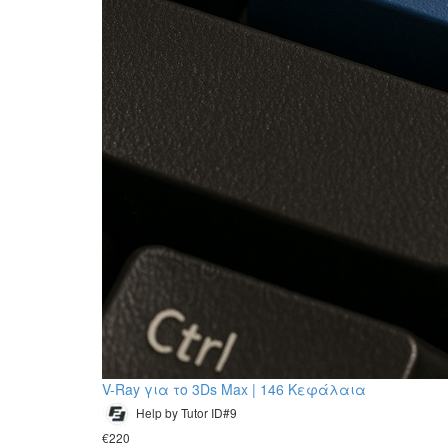
V-Ray για το 3Ds Max | 146 Κεφάλαια
Help by Tutor ID#9
€220