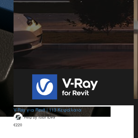
V-Ray για Revit | 113 Κεφάλαια
Help by Tutor ID#9
€220