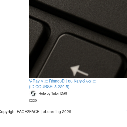
V-Ray για Rhino3D | 86 Κεφάλαια
(ID COURSE: 3.220.5)
Help by Tutor ID#9
€220
Copyright FACE2FACE | eLearning 2026