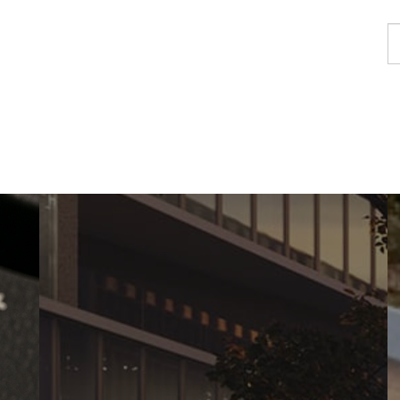
Β
έ
Μ